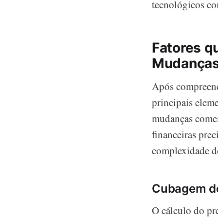
tecnológicos co
Fatores q
Mudança
Após compreende
principais ele
mudanças comerc
financeiras prec
complexidade do
Cubagem de
O cálculo do pr