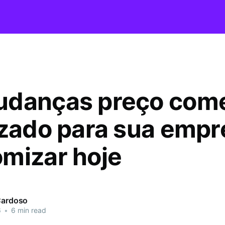
danças preço come
izado para sua empr
mizar hoje
 Cardoso
6
•
6 min read