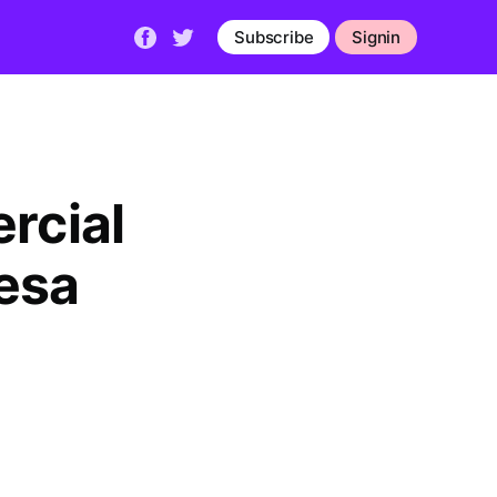
Subscribe
Signin
rcial
esa