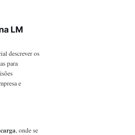
 na LM
al descrever os
as para
isões
empresa e
 carga
, onde se