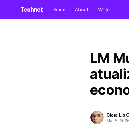
Technet
Home
About
Write
LM Mu
atual
econo
Clara Lis
Mar 8, 202