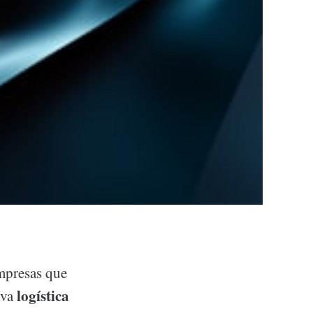
mpresas que
logística
lva