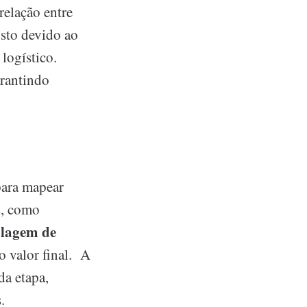
relação entre
usto devido ao
 logístico.
rantindo
para mapear
s, como
lagem de
o valor final. A
da etapa,
.