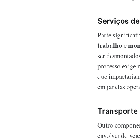
Serviços d
Parte significa
trabalho
mon
e
ser desmontados
processo exige 
que impactariam
em janelas oper
Transporte 
Outro component
envolvendo veí