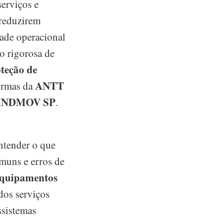
serviços e
 reduzirem
dade operacional
o rigorosa de
teção de
ANTT
normas da
INDMOV SP
.
ntender o que
muns e erros de
equipamentos
dos serviços
ssistemas