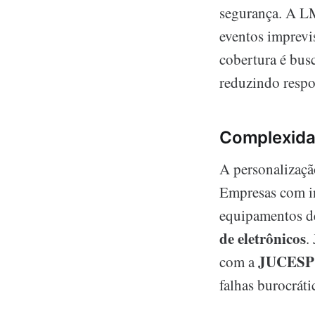
segurança. A L
eventos imprevi
cobertura é busc
reduzindo respon
Complexidad
A personalizaçã
Empresas com in
equipamentos de
de eletrônicos
.
JUCESP
com a
falhas burocrát