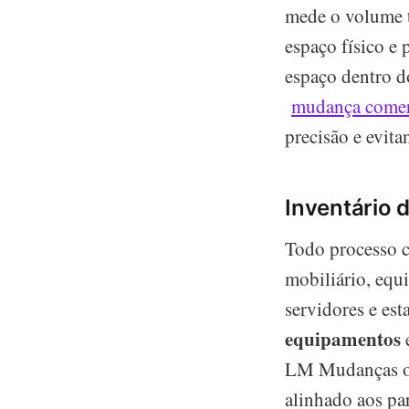
mede o volume t
espaço físico e
espaço dentro 
mudança comer
precisão e evita
Inventário 
Todo processo
mobiliário, equi
servidores e est
equipamentos
e
LM Mudanças ofe
alinhado aos pa